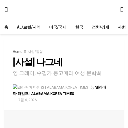
홈
AL/로컬/지역
미국/국제
한국
정치/경제
사회
Home
사설/칼럼
[사설] 나그네
영 그레이, 수필가 몽고메리 여성 문학회
by
앨라배
마 타임즈 | ALABAMA KOREA TIMES
7월 6, 2026