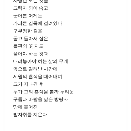
사랑한 모든 것들
그림자 되어 숨고
굽어본 어제는
가파른 길목에 걸려있다
구부정한 길을
돌고 돌아서 잡은
들판의 꽃 지도
풀어야 하는 것과
내려놓아야 하는 삶의 무게
옆으로 밀려난 시간에
세월의 흔적을 떼어내며
그가 지나간 후
누가 그의 흔적을 볼까 두려운
구름과 바람을 닮은 방랑자
땅에 흩어진
발자취를 지운다