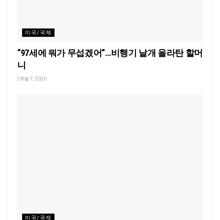
미국/국제
“97세에 뭐가 무섭겠어”…비행기 날개 올라탄 할머
니
8월 7, 2026
미국/국제