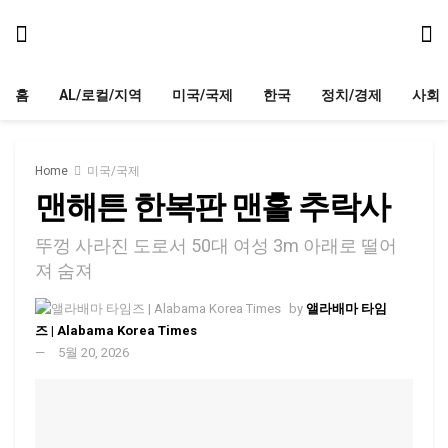
홈
AL/로컬/지역
미국/국제
한국
정치/경제
사회
Home
미국/국제
맨해튼 한복판 맨홀 추락사
뚜껑 사라진 도로서 50대 여성 3m 아래로 떨어
져 숨져
by
앨라배마 타임
즈 | Alabama Korea Times
5월 20, 2026