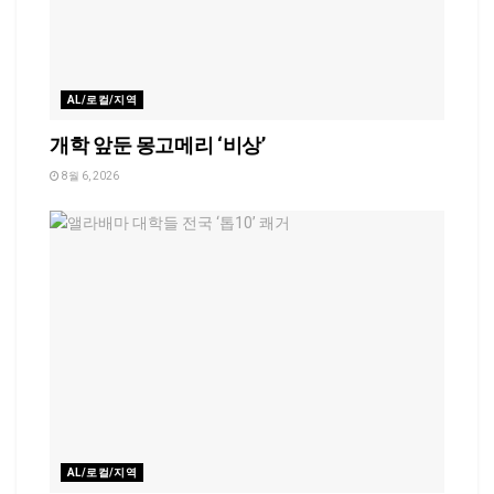
AL/로컬/지역
개학 앞둔 몽고메리 ‘비상’
8월 6, 2026
AL/로컬/지역