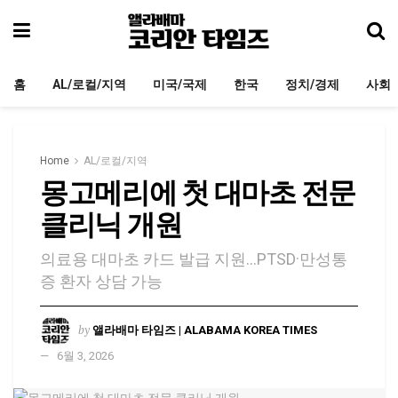
홈
AL/로컬/지역
미국/국제
한국
정치/경제
사회
Home
AL/로컬/지역
몽고메리에 첫 대마초 전문
클리닉 개원
의료용 대마초 카드 발급 지원…PTSD·만성통
증 환자 상담 가능
by
앨라배마 타임즈 | ALABAMA KOREA TIMES
6월 3, 2026