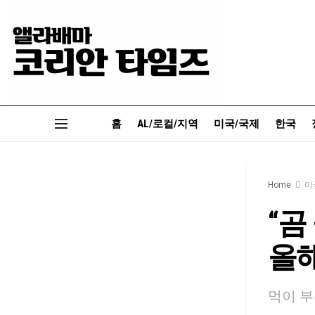
홈
AL/로컬/지역
미국/국제
한국
Home
미
“곰
올해
먹이 부