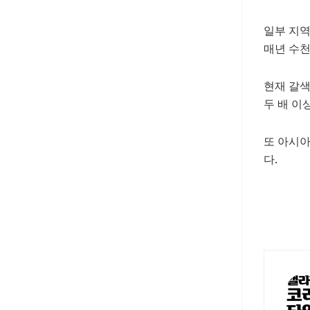
일부 지역
매년 수천
현재
갈
두 배 이
또 아시아
다.