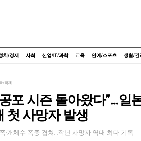
정치/경제
사회
산업/IT/과학
교육
연예/스포츠
생활/건
국/국제
 공포 시즌 돌아왔다”…일
 첫 사망자 발생
족·개체수 폭증 겹쳐…작년 사망자 역대 최다 기록