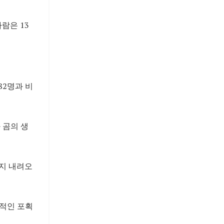
람은 13
82명과 비
 곰의 생
지 내려오
격적인 포획