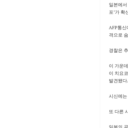
일본
에서
포’가 확
AFP통신
격으로 숨
경찰은 추
이 가운데
이 치요코
발견됐다
시신에는 
또 다른 
일본의 곰