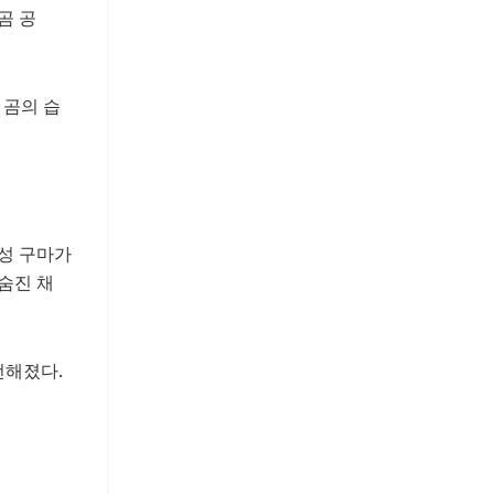
곰 공
 곰의 습
여성 구마가
숨진 채
전해졌다.