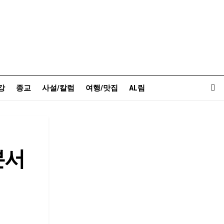
강
종교
사설/칼럼
여행/맛집
AL림
본서