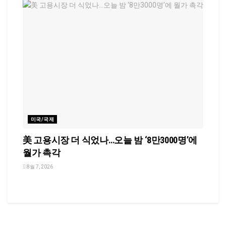
미국/국제
美 고용시장 더 식었나…오늘 밤 ‘8만3000명’에
월가 촉각
8월 7, 2026