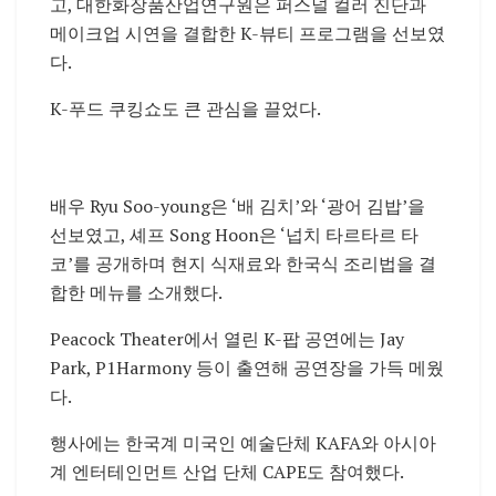
고, 대한화장품산업연구원은 퍼스널 컬러 진단과
메이크업 시연을 결합한 K-뷰티 프로그램을 선보였
다.
K-푸드 쿠킹쇼도 큰 관심을 끌었다.
배우
Ryu Soo-young
은 ‘배 김치’와 ‘광어 김밥’을
선보였고, 셰프
Song Hoon
은 ‘넙치 타르타르 타
코’를 공개하며 현지 식재료와 한국식 조리법을 결
합한 메뉴를 소개했다.
Peacock Theater
에서 열린 K-팝 공연에는
Jay
Park
,
P1Harmony
등이 출연해 공연장을 가득 메웠
다.
행사에는 한국계 미국인 예술단체 KAFA와 아시아
계 엔터테인먼트 산업 단체 CAPE도 참여했다.