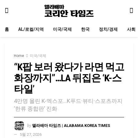
홈
AL/로컬/지역
미국/국제
한국
정치/경제
사회
Home
미국/국제
“K팝 보러 왔다가 라면 먹고
화장까지”…LA 뒤집은 ‘K-스
타일’
4만명 몰린 K-엑스포…K푸드·뷰티·스포츠까지
‘한류 종합판’ 진화
by
앨라배마 타임즈 | ALABAMA KOREA TIMES
5월 27, 2026