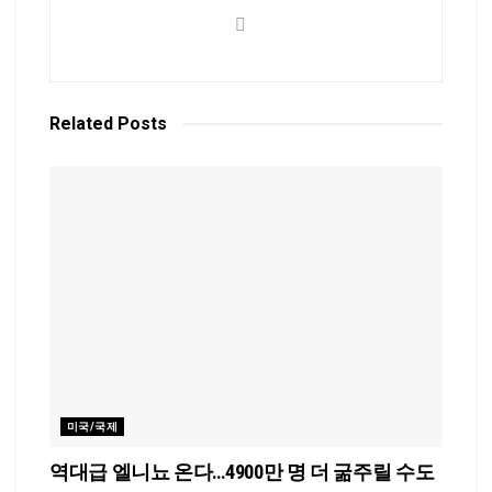
Related
Posts
미국/국제
역대급 엘니뇨 온다…4900만 명 더 굶주릴 수도