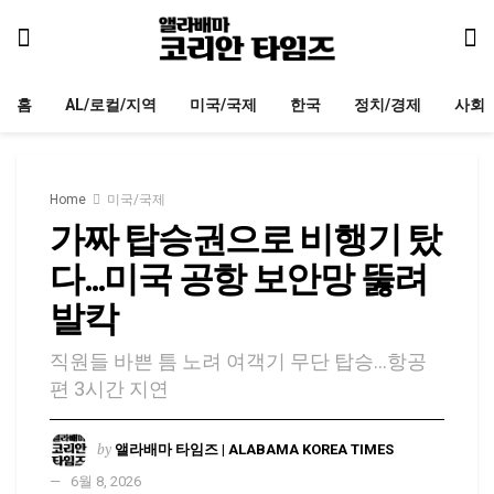
홈
AL/로컬/지역
미국/국제
한국
정치/경제
사회
Home
미국/국제
가짜 탑승권으로 비행기 탔
다…미국 공항 보안망 뚫려
발칵
직원들 바쁜 틈 노려 여객기 무단 탑승…항공
편 3시간 지연
by
앨라배마 타임즈 | ALABAMA KOREA TIMES
6월 8, 2026