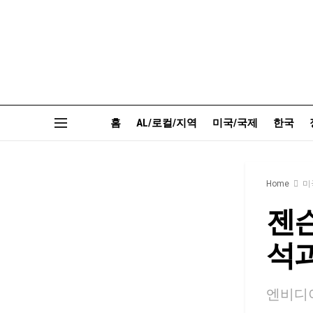
홈
AL/로컬/지역
미국/국제
한국
Home
미
젠슨
석과
엔비디아