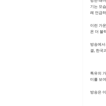
방한 때마
기는 모습
례 언급하
이런 가운
온 더 블
방송에서는
결, 한국
특유의 가
미를 보
방송은 이