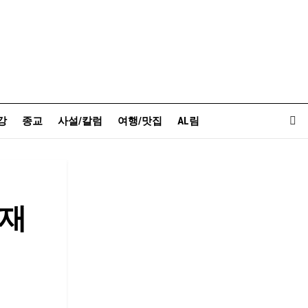
강
종교
사설/칼럼
여행/맛집
AL림
유재