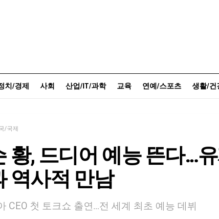
정치/경제
사회
산업/IT/과학
교육
연예/스포츠
생활/건
국/국제
 황, 드디어 예능 뜬다…
 역사적 만남
 CEO 첫 토크쇼 출연…전 세계 최초 예능 데뷔