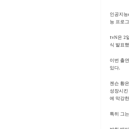
인공지능(
능 프로그
tvN은 
식 발표했
이번 출연
있다.
젠슨 황은
성장시킨 
에 막강한
특히 그는