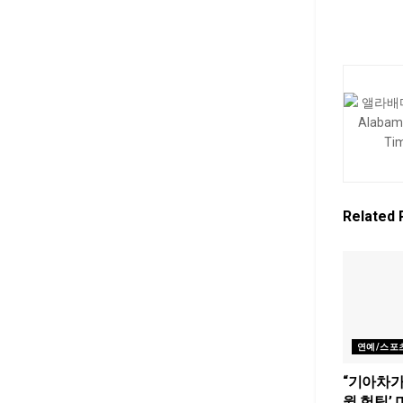
Related
연예/스포
“기아차가
윌 헌팅’