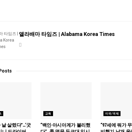
앨라배마 타임즈 | Alabama Korea Times
Posts
츠
교육
미국/국제
 날 살렸다”…‘굿
“백인·아시아계가 불리했
“97세에 뭐가 
 미니 드라이버,
다”…美 명문 듀크대 입시
비행기 날개 올