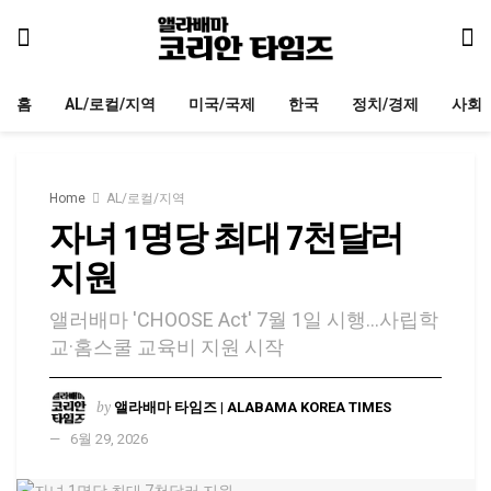
홈
AL/로컬/지역
미국/국제
한국
정치/경제
사회
Home
AL/로컬/지역
자녀 1명당 최대 7천달러
지원
앨러배마 'CHOOSE Act' 7월 1일 시행…사립학
교·홈스쿨 교육비 지원 시작
by
앨라배마 타임즈 | ALABAMA KOREA TIMES
6월 29, 2026