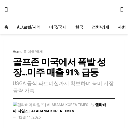
홈
AL/로컬/지역
미국/국제
한국
정치/경제
사회
Home
미국/국제
골프존 미국에서 폭발 성
장…미주 매출 91% 급등
USGA 공식 파트너십까지 확보하며 북미 시장
공략 가속
by
앨라배
마 타임즈 | ALABAMA KOREA TIMES
12월 11, 2025