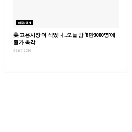
미국/국제
美 고용시장 더 식었나…오늘 밤 ‘8만3000명’에
월가 촉각
8월 7, 2026