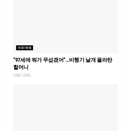
미국/국제
“97세에 뭐가 무섭겠어”…비행기 날개 올라탄
할머니
8월 7, 2026