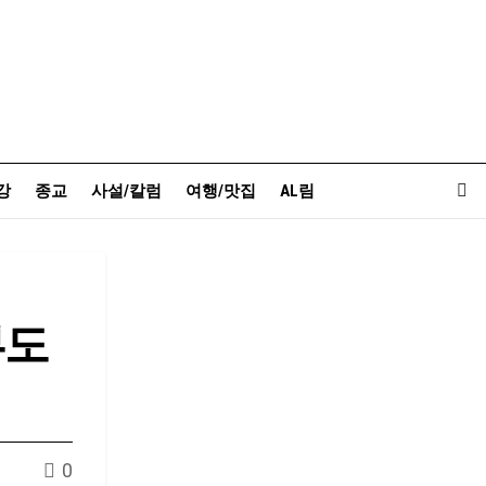
강
종교
사설/칼럼
여행/맛집
AL림
부도
0