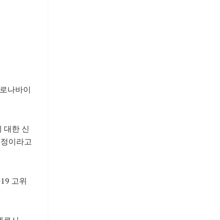
 코로나바이
 대한 신
예정이라고
19 고위
 펠로시