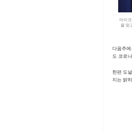
마이크
을 맞
다음주에는
도 코로나
한편 도널
지는 밝히