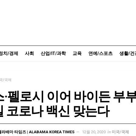
정치/경제
사회
산업/IT/과학
교육
연예/스포츠
생활/건
국/국제
·펠로시 이어 바이든 부
일 코로나 백신 맞는다
in
앨라배마 타임즈 | ALABAMA KOREA TIMES
12월 20, 2020
미국/국제