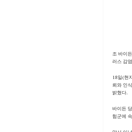
조 바이든
러스 감염
18일(현
뢰와 인
밝혔다.
바이든 당
험군에 속
앞서 이날