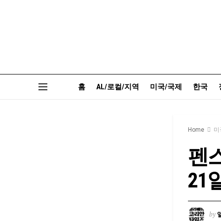
홈
AL/로컬/지역
미국/국제
한국
Home
미
펜스
21
by