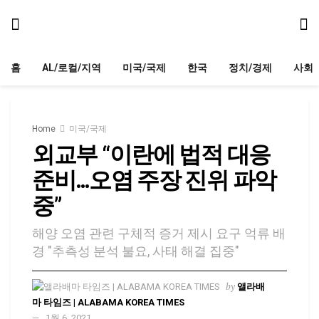
홈
AL/로컬/지역
미국/국제
한국
정치/경제
사회
Home
미국/국제
외교부 “이란에 법적 대응
준비…오염 주장 진위 파악
중”
해양 오염 관련 구체적 증거 제시 요구 억류 배
경 "추측성 분석 불요, 사태 해결 집중"
by
앨라배
마 타임즈 | ALABAMA KOREA TIMES
1월 6, 2021