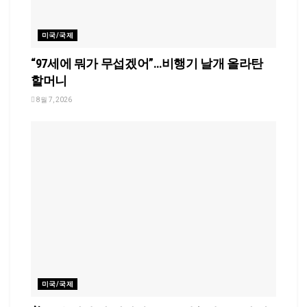
미국/국제
“97세에 뭐가 무섭겠어”…비행기 날개 올라탄
할머니
8월 7, 2026
미국/국제