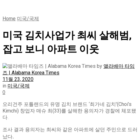
Home
미국/국제
미국 김치사업가 최씨 살해범,
잡고 보니 아파트 이웃
by
앨라배마 타임
즈 | Alabama Korea Times
11월 23, 2020
in
미국/국제
0
오리건주 포틀랜드의 유명 김치 브랜드 ‘최가네 김치'(Choi’s
Kimchi) 창업자 매슈 최(33)를 살해한 용의자가 경찰에 체포됐
다.
조사 결과 용의자는 최씨와 같은 아파트에 살던 주민으로 드러
났다.