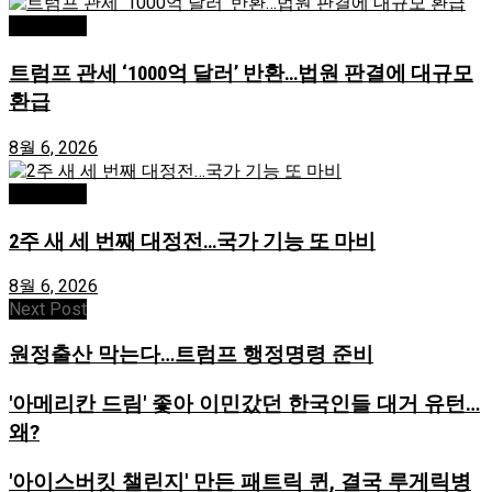
미국/국제
트럼프 관세 ‘1000억 달러’ 반환…법원 판결에 대규모
환급
8월 6, 2026
미국/국제
2주 새 세 번째 대정전…국가 기능 또 마비
8월 6, 2026
Next Post
원정출산 막는다…트럼프 행정명령 준비
'아메리칸 드림' 좇아 이민갔던 한국인들 대거 유턴…
왜?
'아이스버킷 챌린지' 만든 패트릭 퀸, 결국 루게릭병