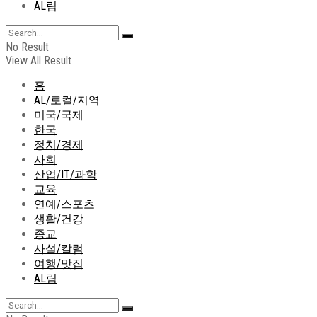
AL림
No Result
View All Result
홈
AL/로컬/지역
미국/국제
한국
정치/경제
사회
산업/IT/과학
교육
연예/스포츠
생활/건강
종교
사설/칼럼
여행/맛집
AL림