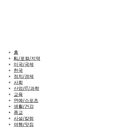
홈
AL/로컬/지역
미국/국제
한국
정치/경제
사회
산업/IT/과학
교육
연예/스포츠
생활/건강
종교
사설/칼럼
여행/맛집