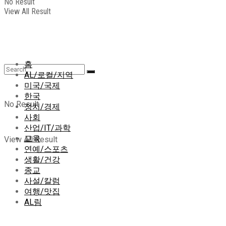
No Result
View All Result
홈
AL/로컬/지역
미국/국제
한국
No Result
정치/경제
사회
산업/IT/과학
교육
View All Result
연예/스포츠
생활/건강
종교
사설/칼럼
여행/맛집
AL림