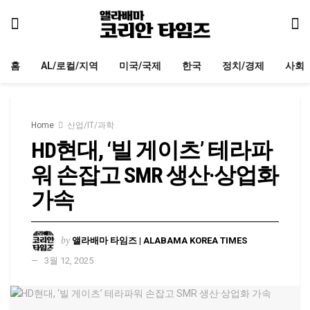
홈
AL/로컬/지역
미국/국제
한국
정치/경제
사회
Home
산업/IT/과학
HD현대, ‘빌 게이츠’ 테라파
워 손잡고 SMR 생산·상업화
가속
by
앨라배마 타임즈 | ALABAMA KOREA TIMES
3월 12, 2025