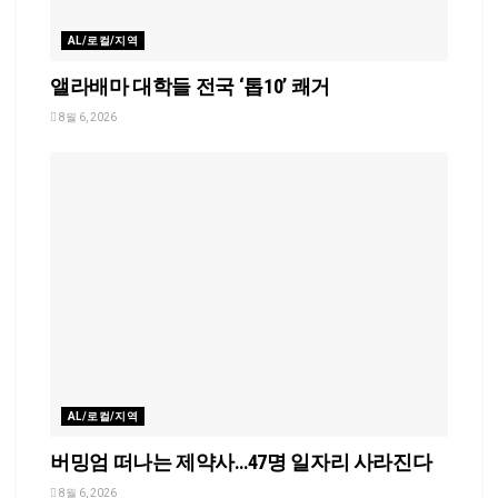
AL/로컬/지역
앨라배마 대학들 전국 ‘톱10’ 쾌거
8월 6, 2026
AL/로컬/지역
버밍엄 떠나는 제약사…47명 일자리 사라진다
8월 6, 2026