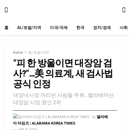
홈
AL/로컬/지역
미국/국제
한국
정치/경제
사회
Home
AL/로컬/지역
“피 한 방울이면 대장암 검
사?”…美 의료계, 새 검사법
공식 인정
대장내시경 꺼리던 사람들 주목…앨라배마선
대장암 사망 원인 2위
by
앨라배
마 타임즈 | ALABAMA KOREA TIMES
6월 8, 2026