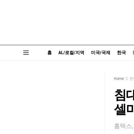
홈
AL/로컬/지역
미국/국제
한국
Home
문
침
셀
홈텍스,