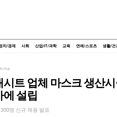
정치/경제
사회
산업/IT/과학
교육
연예/스포츠
생활/건
화/예술
대시트 업체 마스크 생산시
마에 설립
 300명 신규 채용 발표