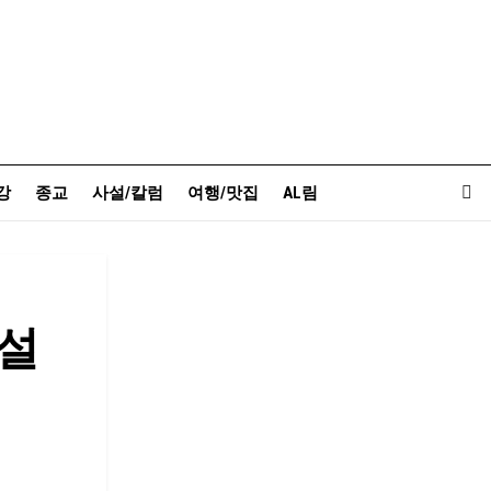
강
종교
사설/칼럼
여행/맛집
AL림
설