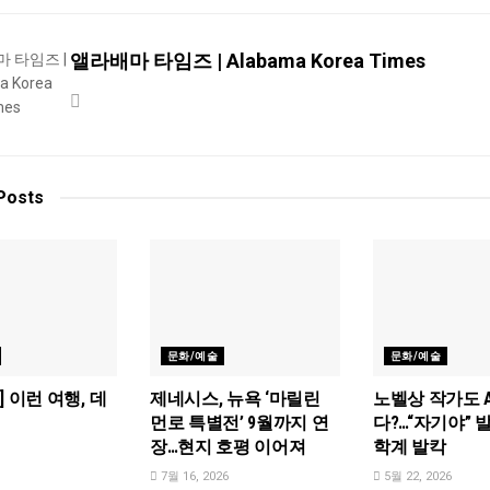
앨라배마 타임즈 | Alabama Korea Times
Posts
문화/예술
문화/예술
 이런 여행, 데
제네시스, 뉴욕 ‘마릴린
노벨상 작가도 A
먼로 특별전’ 9월까지 연
다?…“자기야” 
장…현지 호평 이어져
학계 발칵
7월 16, 2026
5월 22, 2026