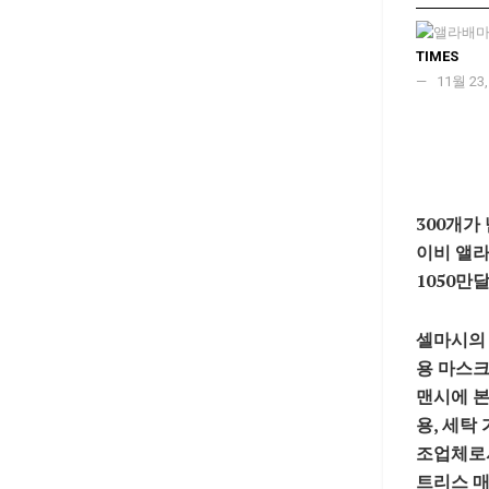
TIMES
11월 23,
300
개가
이비 앨라
1050만
셀마시의 
용 마스크
맨시에 본
용, 세탁
조업체로서
트리스 매