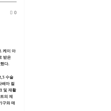
0
다
. 케이 아
로 받은
했다.
,3 수술
라배마 컬
크 및 재활
시트의 제
가구와 매