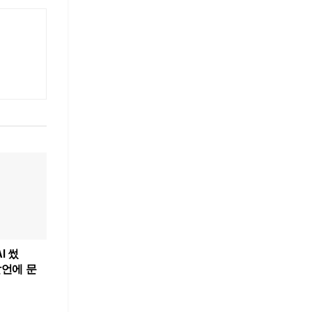
I 썼
발언에 문