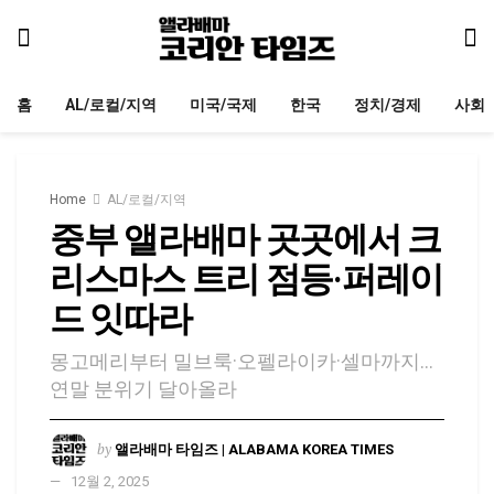
홈
AL/로컬/지역
미국/국제
한국
정치/경제
사회
Home
AL/로컬/지역
중부 앨라배마 곳곳에서 크
리스마스 트리 점등·퍼레이
드 잇따라
몽고메리부터 밀브룩·오펠라이카·셀마까지…
연말 분위기 달아올라
by
앨라배마 타임즈 | ALABAMA KOREA TIMES
12월 2, 2025