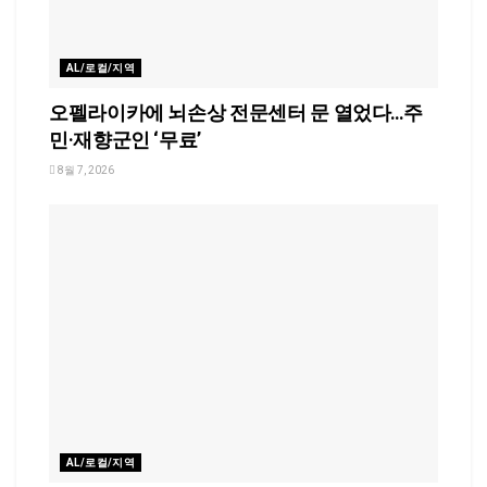
AL/로컬/지역
오펠라이카에 뇌손상 전문센터 문 열었다…주
민·재향군인 ‘무료’
8월 7, 2026
AL/로컬/지역