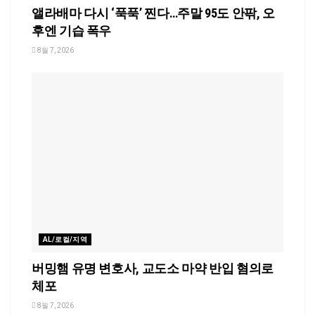
앨라배마 다시 ‘푹푹’ 찐다…주말 95도 안팎, 오
후엔 기습 폭우
8월 7, 2026
AL/로컬/지역
버밍햄 유명 변호사, 교도소 마약 반입 혐의로
체포
8월 7, 2026