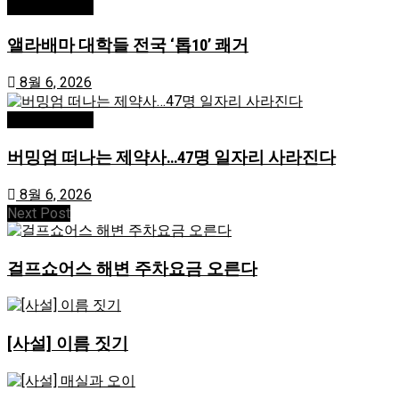
AL/로컬/지역
앨라배마 대학들 전국 ‘톱10’ 쾌거
8월 6, 2026
AL/로컬/지역
버밍엄 떠나는 제약사…47명 일자리 사라진다
8월 6, 2026
Next Post
걸프쇼어스 해변 주차요금 오른다
[사설] 이름 짓기