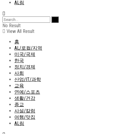
AL림
No Result
View All Result
홈
AL/로컬/지역
미국/국제
한국
정치/경제
사회
산업/IT/과학
교육
연예/스포츠
생활/건강
종교
사설/칼럼
여행/맛집
AL림