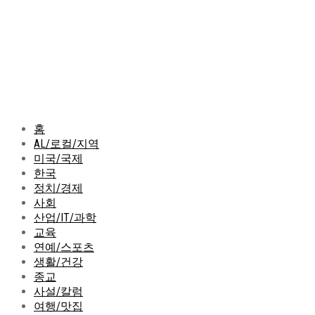
홈
AL/로컬/지역
미국/국제
한국
정치/경제
사회
산업/IT/과학
교육
연예/스포츠
생활/건강
종교
사설/칼럼
여행/맛집