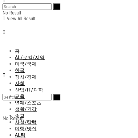
No Result
View All Result
홈
AL/로컬/지역
미국/국제
한국
정치/경제
사회
산업/IT/과학
교육
연예/스포츠
생활/건강
종교
No Result
사설/칼럼
여행/맛집
AL림