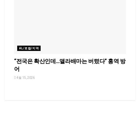
AL/로컬/지역
“전국은 확산인데…앨라배마는 버텼다” 홍역 방
어
4월 15, 2026