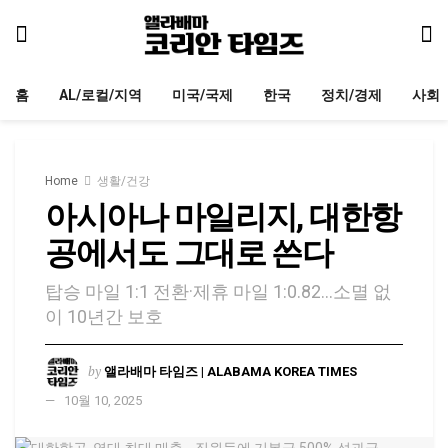
홈
AL/로컬/지역
미국/국제
한국
정치/경제
사회
Home
생활/건강
아시아나 마일리지, 대한항
공에서도 그대로 쓴다
탑승 마일 1:1 전환·제휴 마일 1:0.82…소멸 없
이 10년간 보호
by
앨라배마 타임즈 | ALABAMA KOREA TIMES
10월 10, 2025