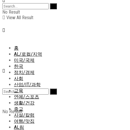
No Result
View All Result
홈
AL/로컬/지역
미국/국제
한국
정치/경제
사회
산업/IT/과학
교육
연예/스포츠
생활/건강
종교
No Result
사설/칼럼
여행/맛집
AL림