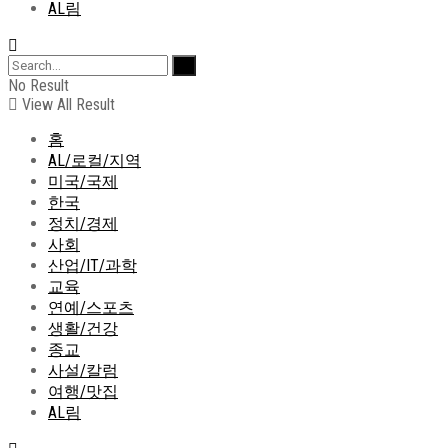
AL림
No Result
View All Result
홈
AL/로컬/지역
미국/국제
한국
정치/경제
사회
산업/IT/과학
교육
연예/스포츠
생활/건강
종교
사설/칼럼
여행/맛집
AL림