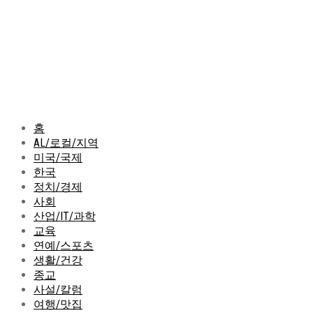
홈
AL/로컬/지역
미국/국제
한국
정치/경제
사회
산업/IT/과학
교육
연예/스포츠
생활/건강
종교
사설/칼럼
여행/맛집